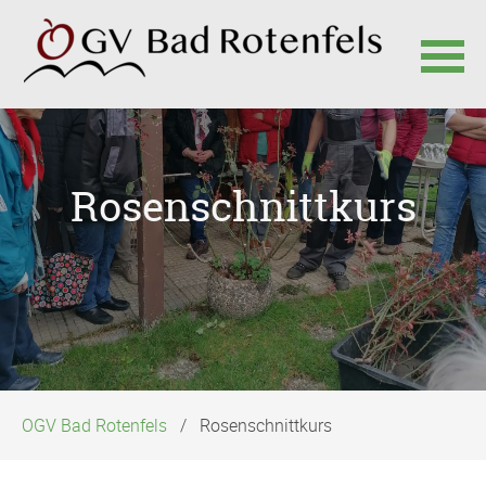
Navigation
überspringen
Rosenschnittkurs
OGV Bad Rotenfels
Rosenschnittkurs