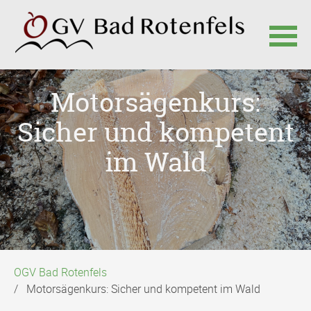
Navigation
Motorsägenkurs:
überspringen
Sicher und kompetent
im Wald
OGV Bad Rotenfels
Motorsägenkurs: Sicher und kompetent im Wald