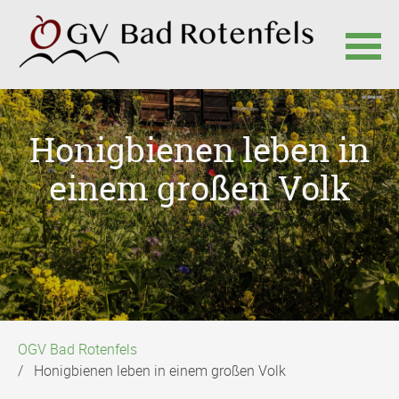
Navigation
überspringen
Honigbienen leben in
einem großen Volk
OGV Bad Rotenfels
Honigbienen leben in einem großen Volk