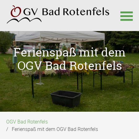
Navigation
überspringen
Ferienspaß mit dem
OGV Bad Rotenfels
OGV Bad Rotenfels
Ferienspaß mit dem OGV Bad Rotenfels