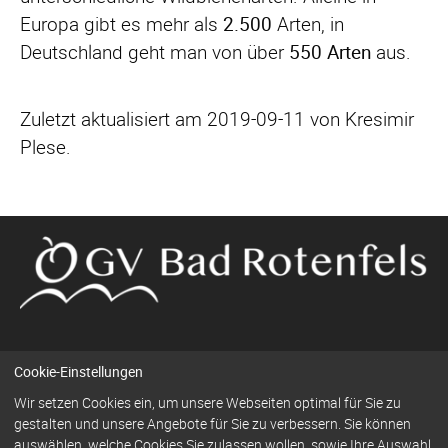
Europa gibt es mehr als
2.500
Arten, in
Deutschland geht man von über
550 Arten
aus.
Zuletzt aktualisiert am 2019-09-11 von Kresimir
Plese.
Cookie-Einstellungen
Navigation
Wir setzen Cookies ein, um unsere Webseiten optimal für Sie zu
Kontakt
Impressum
Datenschutz
überspringen
gestalten und unsere Angebote für Sie zu verbessern. Sie können
auswählen, welche Cookies Sie zulassen wollen, sowie Ihre Auswahl